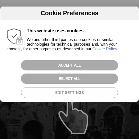
Cookie Preferences
ArtAmis
est une association ouverte à
est une association ouverte à
ArtAmis
tous les passionnés par l'Art, elle organise
tous les passionnés par l'Art, elle organise
des événements artistiques autour de
des événements artistiques autour de
This website uses cookies
l’art.
l’art.
We and other third parties use cookies or similar
technologies for technical purposes and, with your
consent, for other purposes as described in our
Cookie Policy.
ACCEPT ALL
REJECT ALL
EDIT SETTINGS
Appeler
E-mail
SMS
SMS
Appeler
E-mail
Télécharger
Plan
Plan
Télécharger